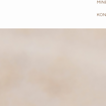
MIN
KON