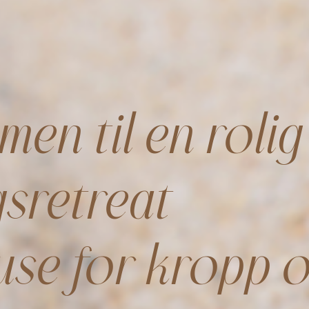
en til en rolig
sretreat
use for kropp o