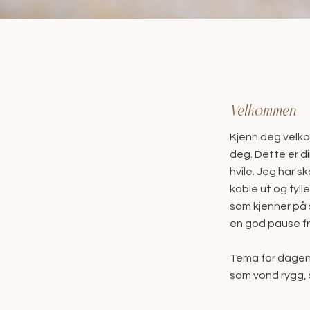
Velkommen
Kjenn deg velko
deg. Dette er di
hvile. Jeg har s
koble ut og fyll
som kjenner på 
en god pause f
Tema for dagen
som vond rygg, 