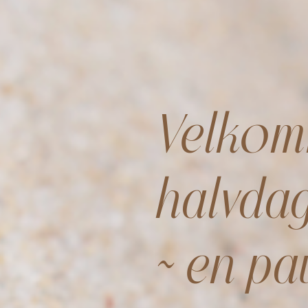
Velkomm
halvdag
~ en pa